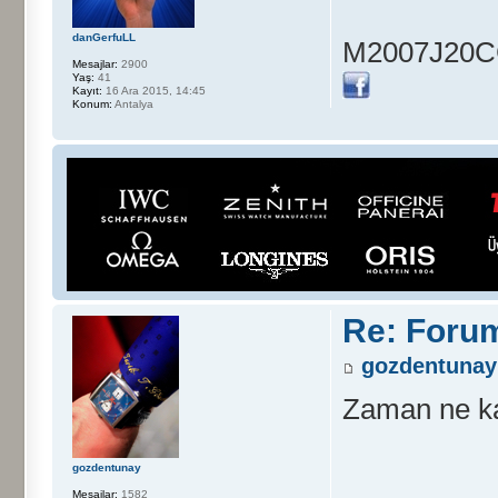
danGerfuLL
M2007J20CG 
Mesajlar:
2900
Yaş:
41
Kayıt:
16 Ara 2015, 14:45
Konum:
Antalya
Re: Foru
gozdentunay
Zaman ne kad
gozdentunay
Mesajlar:
1582