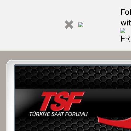
Fo
wi
FR