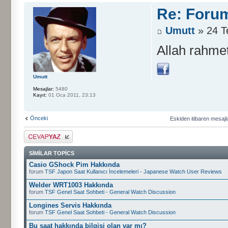
Re: Foru
Umutt
» 24 T
Allah rahmet
Umutt
Mesajlar:
5480
Kayıt:
01 Oca 2011, 23:13
Önceki
Eskiden itibaren mesajl
Cevap gönder
SIMILAR TOPICS
Casio GShock Pim Hakkında
forum
TSF Japon Saat Kullanıcı İncelemeleri - Japanese Watch User Reviews
Welder WRT1003 Hakkında
forum
TSF Genel Saat Sohbeti - General Watch Discussion
Longines Servis Hakkında
forum
TSF Genel Saat Sohbeti - General Watch Discussion
Bu saat hakkında bilgisi olan var mı?