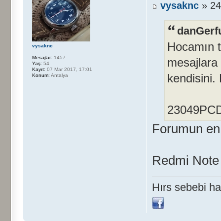
vysaknc
» 24
danGerfu
Hocamın t
vysaknc
Mesajlar:
1457
mesajlara
Yaş:
54
Kayıt:
07 Mar 2017, 17:01
kendisini
Konum:
Antalya
23049PCD8
Forumun en r
Redmi Note 7
Hırs sebebi has