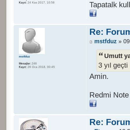
Tapatalk kul
Kayıt:
24 Kas 2017, 10:58
Re: Foru
mstfduz
» 09
Umutt ya
mstfduz
3 yıl geçt
Mesajlar:
246
Kayıt:
26 Oca 2018, 00:45
Amin.
Redmi Note 8
Re: Foru