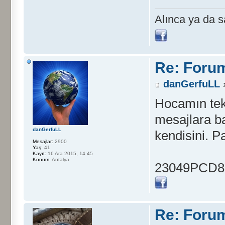
Alınca ya da s
Re: Foru
danGerfuLL
Hocamın tek
mesajlara b
danGerfuLL
kendisini. 
Mesajlar:
2900
Yaş:
41
Kayıt:
16 Ara 2015, 14:45
Konum:
Antalya
23049PCD8G 
Re: Foru