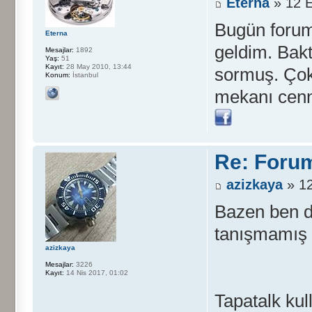
Eterna
» 12 E
Bugün forum
Eterna
geldim. Bak
Mesajlar:
1892
Yaş:
51
Kayıt:
28 May 2010, 13:44
sormuş. Çok 
Konum:
İstanbul
mekanı cenn
Re: Foru
azizkaya
» 12
Bazen ben d
tanışmamış 
azizkaya
Mesajlar:
3226
Kayıt:
14 Nis 2017, 01:02
Tapatalk kul