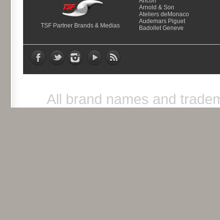
Ancon
Arnold & Son
Ateliers deMonaco
Audemars Piguet
TSF Partner Brands & Medias
Badollet Geneve
All brand names and tradem