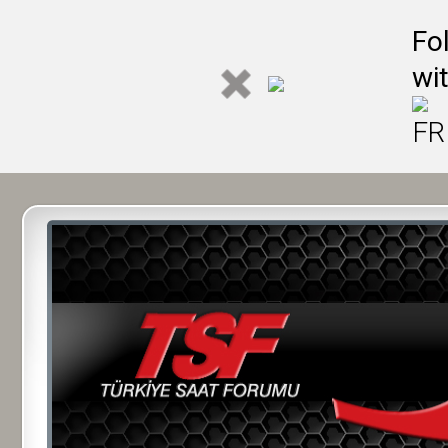
Fo
wi
FR