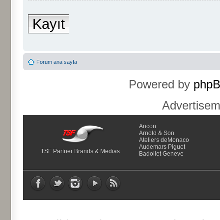
Kayıt
Forum ana sayfa
Powered by
php
Advertise
Ancon
Arnold & Son
Ateliers deMonaco
Audemars Piguet
TSF Partner Brands & Medias
Badollet Geneve