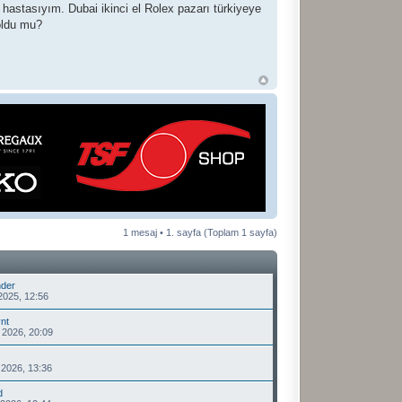
 hastasıyım. Dubai ikinci el Rolex pazarı türkiyeye
oldu mu?
1 mesaj •
1
. sayfa (Toplam
1
sayfa)
der
2025, 12:56
nt
 2026, 20:09
2026, 13:36
d