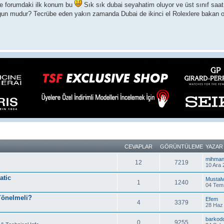
le forumdaki ilk konum bu
Sık sık dubai seyahatim oluyor ve üst sınıf saat
gun mudur? Tecrübe eden yakın zamanda Dubai de ikinci el Rolexlere bakan 
CEVAPLAR
GÖRÜNTÜLEME
YAZAR
mihman
12
7219
10 Ara 
atic
Mustalv
1
1240
04 Tem
 Yönelmeli?
Efem
4
3379
28 Haz 
barkod
0
9255