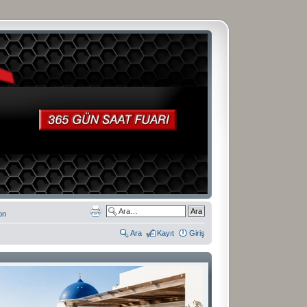
on
Ara
Kayıt
Giriş