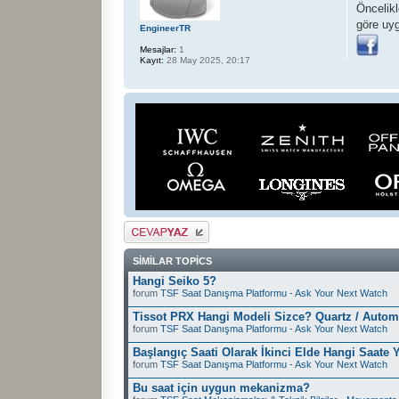
Öncelik
göre uy
EngineerTR
Mesajlar:
1
Kayıt:
28 May 2025, 20:17
Cevap gönder
SIMILAR TOPICS
Hangi Seiko 5?
forum
TSF Saat Danışma Platformu - Ask Your Next Watch
Tissot PRX Hangi Modeli Sizce? Quartz / Autom
forum
TSF Saat Danışma Platformu - Ask Your Next Watch
Başlangıç Saati Olarak İkinci Elde Hangi Saate
forum
TSF Saat Danışma Platformu - Ask Your Next Watch
Bu saat için uygun mekanizma?