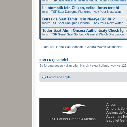
forum
TSF Saat Mekanizmaları & Teknik Bilgiler - Movements 
İlk otomatik icin Citizen, seiko, lorus tercihi
forum
TSF Saat Danışma Platformu - Ask Your Next Watch
Bursa'da Saat Tamiri İçin Nereye Gidilir ?
forum
TSF Saat Danışma Platformu - Ask Your Next Watch
Tudor Saat Alımı Öncesi Authenticity Check İçin
forum
TSF Genel Saat Sohbeti - General Watch Discussion
Dön TSF Genel Saat Sohbeti - General Watch Discussion
KIMLER ÇEVRIMIÇI
Bu forumu gezen kullanıcılar: Hiç bir kayıtlı kullanıcı yok ve 127
Forum ana sayfa
Ancon
Arnold & Son
Ateliers deM
Audemars Pi
TSF Partner Brands & Medias
Badollet Gen