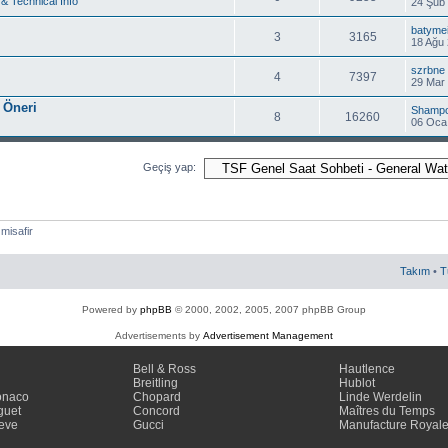
& Technical Info
24 Şub 
batymei
3
3165
18 Ağu 
szrbne
4
7397
29 Mar 
 Öneri
Shamp
8
16260
06 Oca
Geçiş yap:
 misafir
Takım
•
T
Powered by
phpBB
© 2000, 2002, 2005, 2007 phpBB Group
Advertisements by
Advertisement Management
Bell & Ross
Hautlence
Breitling
Hublot
onaco
Chopard
Linde Werdelin
guet
Concord
Maîtres du Temps
eve
Gucci
Manufacture Royal