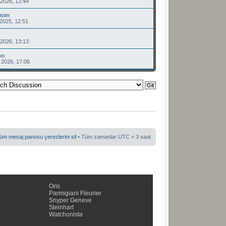
2026, 12:44
ster
2025, 12:51
2026, 13:13
oo
 2026, 17:06
üm mesaj panosu çerezlerini sil
• Tüm zamanlar UTC + 3 saat
Oris
Parmigiani Fleurier
Snyper Geneve
Steinhart
e
Watchonista