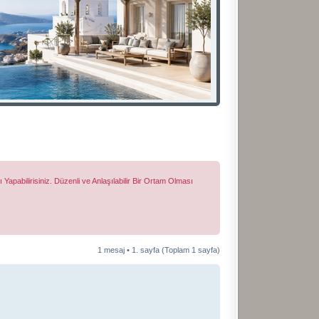
apabilirisiniz. Düzenli ve Anlaşılabilir Bir Ortam Olması
1 mesaj •
1
. sayfa (Toplam
1
sayfa)